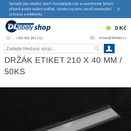
Nenašli jste ideální obal? Kontaktujte nás a navrhneme řešení
přesně podle vašich potřeb. Výroba na míru zaručí maximální
ochranu a efektivitu.
0 Kč
eshop@dlobaly.cz
+420 602 581 011
DRŽÁK ETIKET 210 X 40 MM /
50KS