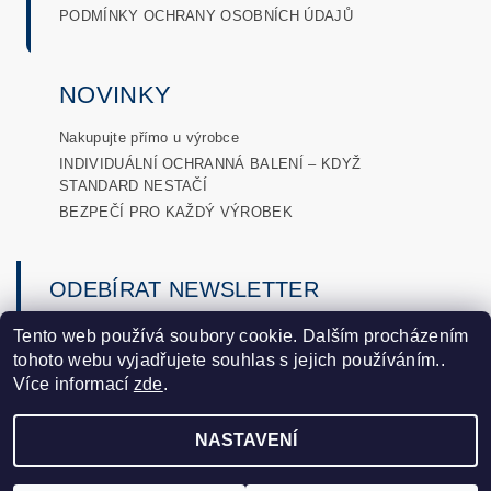
PODMÍNKY OCHRANY OSOBNÍCH ÚDAJŮ
NOVINKY
Nakupujte přímo u výrobce
INDIVIDUÁLNÍ OCHRANNÁ BALENÍ – KDYŽ
STANDARD NESTAČÍ
BEZPEČÍ PRO KAŽDÝ VÝROBEK
ODEBÍRAT NEWSLETTER
→
Tento web používá soubory cookie. Dalším procházením
tohoto webu vyjadřujete souhlas s jejich používáním..
podmínkami ochrany osobních
Vložením e-mailu souhlasíte s
Více informací
zde
.
údajů
.
NASTAVENÍ
2026 ©
DLobaly
, všechna práva vyhrazena