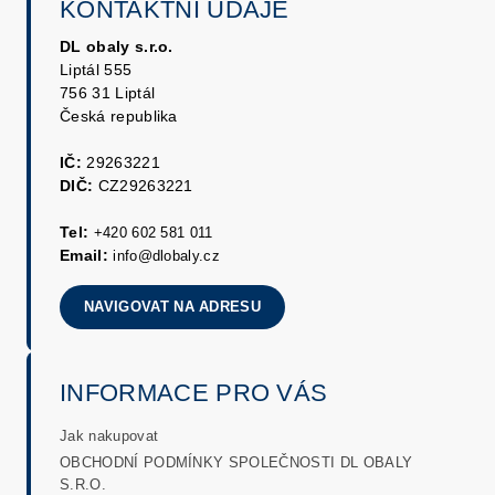
KONTAKTNÍ ÚDAJE
DL obaly s.r.o.
Liptál 555
756 31 Liptál
Česká republika
IČ:
29263221
DIČ:
CZ29263221
Tel:
+420 602 581 011
Email:
info@dlobaly.cz
NAVIGOVAT NA ADRESU
INFORMACE PRO VÁS
Jak nakupovat
OBCHODNÍ PODMÍNKY SPOLEČNOSTI DL OBALY
S.R.O.