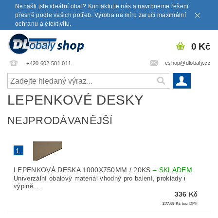
Nenašli jste ideální obal? Kontaktujte nás a navrhneme řešení
přesně podle vašich potřeb. Výroba na míru zaručí maximální
ochranu a efektivitu.
0 Kč
eshop@dlobaly.cz
+420 602 581 011
LEPENKOVÉ DESKY
NEJPRODÁVANĚJŠÍ
1.
LEPENKOVÁ DESKA 1000X750MM / 20KS
–
SKLADEM
Univerzální obalový materiál vhodný pro balení, proklady i
výplně....
336 Kč
277,69 Kč
bez DPH