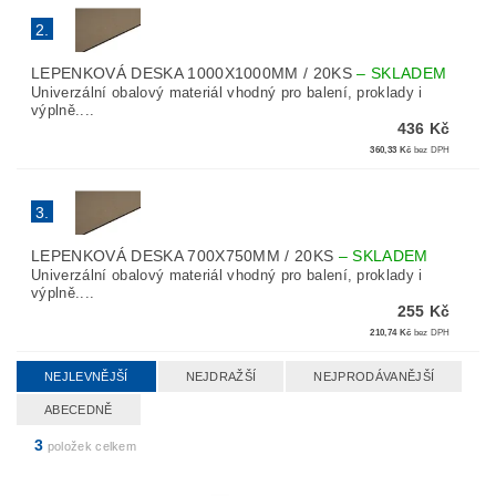
2.
LEPENKOVÁ DESKA 1000X1000MM / 20KS
–
SKLADEM
Univerzální obalový materiál vhodný pro balení, proklady i
výplně....
436 Kč
360,33 Kč
bez DPH
3.
LEPENKOVÁ DESKA 700X750MM / 20KS
–
SKLADEM
Univerzální obalový materiál vhodný pro balení, proklady i
výplně....
255 Kč
210,74 Kč
bez DPH
NEJLEVNĚJŠÍ
NEJDRAŽŠÍ
NEJPRODÁVANĚJŠÍ
ABECEDNĚ
3
položek celkem