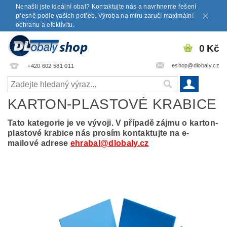
Nenašli jste ideální obal? Kontaktujte nás a navrhneme řešení
přesně podle vašich potřeb. Výroba na míru zaručí maximální
ochranu a efektivitu.
0 Kč
eshop@dlobaly.cz
+420 602 581 011
KARTON-PLASTOVÉ KRABICE
Tato kategorie je ve vývoji. V případě zájmu o karton-
plastové krabice nás prosím kontaktujte na e-
mailové adrese
ehrabal@dlobaly.cz