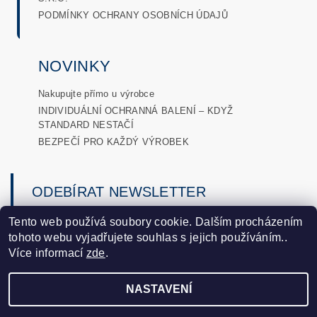
PODMÍNKY OCHRANY OSOBNÍCH ÚDAJŮ
NOVINKY
Nakupujte přímo u výrobce
INDIVIDUÁLNÍ OCHRANNÁ BALENÍ – KDYŽ
STANDARD NESTAČÍ
BEZPEČÍ PRO KAŽDÝ VÝROBEK
ODEBÍRAT NEWSLETTER
→
Tento web používá soubory cookie. Dalším procházením
tohoto webu vyjadřujete souhlas s jejich používáním..
podmínkami ochrany osobních
Vložením e-mailu souhlasíte s
Více informací
zde
.
údajů
.
NASTAVENÍ
2026 ©
DLobaly
, všechna práva vyhrazena