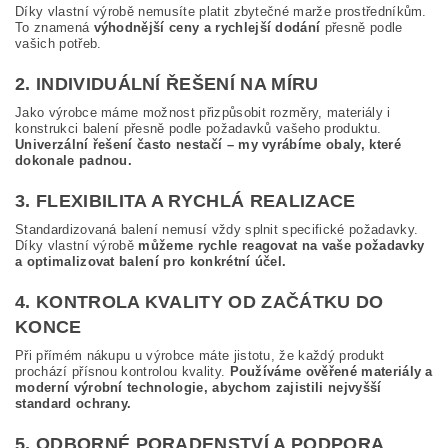
Díky vlastní výrobě nemusíte platit zbytečné marže prostředníkům.
To znamená
výhodnější ceny a rychlejší dodání
přesně podle
vašich potřeb.
2. INDIVIDUÁLNÍ ŘEŠENÍ NA MÍRU
Jako výrobce máme možnost přizpůsobit rozměry, materiály i
konstrukci balení přesně podle požadavků vašeho produktu.
Univerzální řešení často nestačí – my vyrábíme obaly, které
dokonale padnou.
3. FLEXIBILITA A RYCHLÁ REALIZACE
Standardizovaná balení nemusí vždy splnit specifické požadavky.
Díky vlastní výrobě
můžeme rychle reagovat na vaše požadavky
a optimalizovat balení pro konkrétní účel.
4. KONTROLA KVALITY OD ZAČÁTKU DO
KONCE
Při přímém nákupu u výrobce máte jistotu, že každý produkt
prochází přísnou kontrolou kvality.
Používáme ověřené materiály a
moderní výrobní technologie, abychom zajistili nejvyšší
standard ochrany.
5. ODBORNÉ PORADENSTVÍ A PODPORA