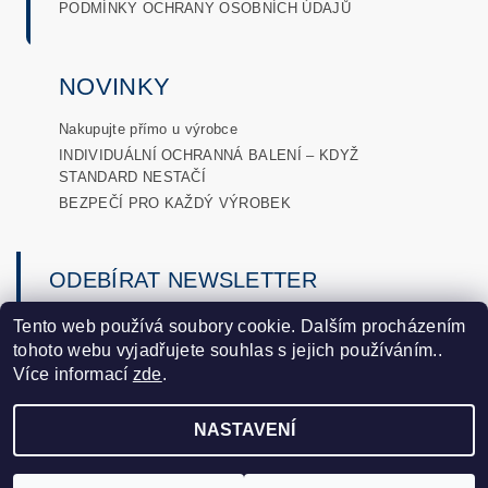
PODMÍNKY OCHRANY OSOBNÍCH ÚDAJŮ
NOVINKY
Nakupujte přímo u výrobce
INDIVIDUÁLNÍ OCHRANNÁ BALENÍ – KDYŽ
STANDARD NESTAČÍ
BEZPEČÍ PRO KAŽDÝ VÝROBEK
ODEBÍRAT NEWSLETTER
→
Tento web používá soubory cookie. Dalším procházením
tohoto webu vyjadřujete souhlas s jejich používáním..
podmínkami ochrany osobních
Vložením e-mailu souhlasíte s
Více informací
zde
.
údajů
.
NASTAVENÍ
2026 ©
DLobaly
, všechna práva vyhrazena