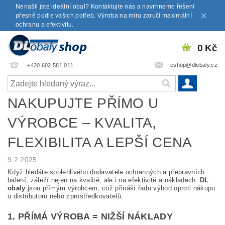
Nenašli jste ideální obal? Kontaktujte nás a navrhneme řešení
přesně podle vašich potřeb. Výroba na míru zaručí maximální
ochranu a efektivitu.
0 Kč
eshop@dlobaly.cz
+420 602 581 011
NAKUPUJTE PŘÍMO U
VÝROBCE – KVALITA,
FLEXIBILITA A LEPŠÍ CENA
9.2.2025
Když hledáte spolehlivého dodavatele ochranných a přepravních
balení, záleží nejen na kvalitě, ale i na efektivitě a nákladech.
DL
obaly
jsou přímým výrobcem, což přináší řadu výhod oproti nákupu
u distributorů nebo zprostředkovatelů.
1. PŘÍMÁ VÝROBA = NIŽŠÍ NÁKLADY