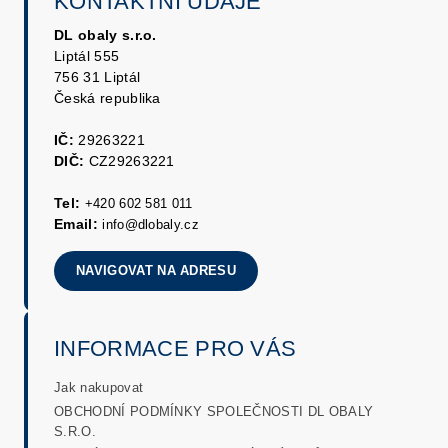
KONTAKTNÍ ÚDAJE
DL obaly s.r.o.
Liptál 555
756 31 Liptál
Česká republika
IČ:
29263221
DIČ:
CZ29263221
Tel:
+420 602 581 011
Email:
info@dlobaly.cz
NAVIGOVAT NA ADRESU
INFORMACE PRO VÁS
Jak nakupovat
OBCHODNÍ PODMÍNKY SPOLEČNOSTI DL OBALY
S.R.O.