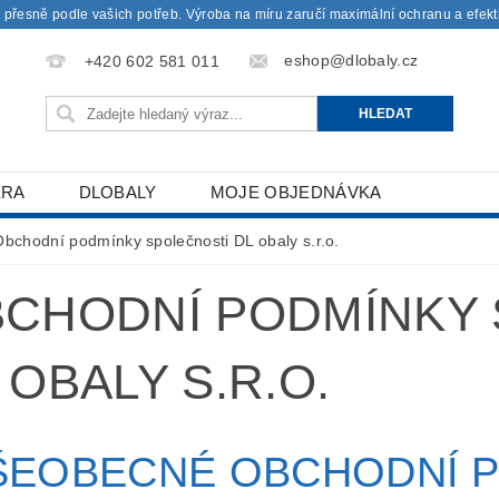
 přesně podle vašich potřeb. Výroba na míru zaručí maximální ochranu a efekti
eshop@dlobaly.cz
+420 602 581 011
ÉRA
DLOBALY
MOJE OBJEDNÁVKA
Obchodní podmínky společnosti DL obaly s.r.o.
CHODNÍ PODMÍNKY 
 OBALY S.R.O.
ŠEOBECNÉ OBCHODNÍ P