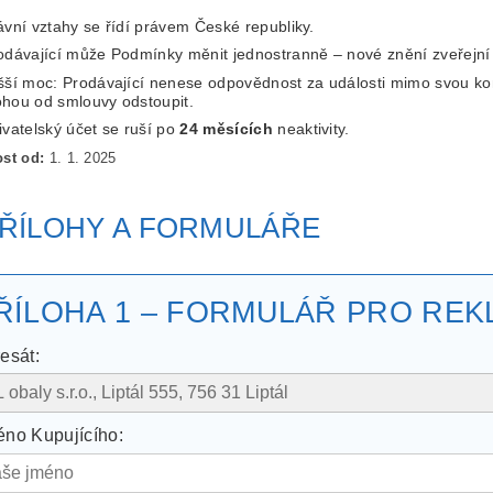
ávní vztahy se řídí právem České republiky.
odávající může Podmínky měnit jednostranně – nové znění zveřejní
šší moc: Prodávající nenese odpovědnost za události mimo svou kont
hou od smlouvy odstoupit.
ivatelský účet se ruší po
24 měsících
neaktivity.
st od:
1. 1. 2025
ŘÍLOHY A FORMULÁŘE
ŘÍLOHA 1 – FORMULÁŘ PRO REK
esát:
no Kupujícího: