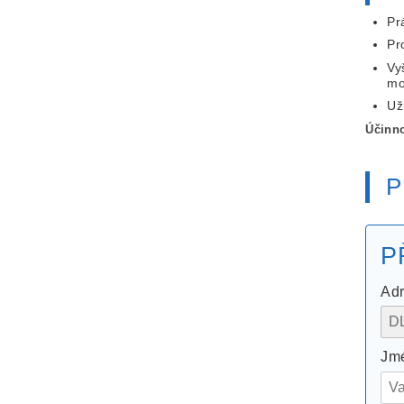
Pr
Pr
Vy
mo
Už
Účinno
P
P
Adr
Jmé