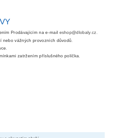
UVY
zením Prodávajícím na e-mail
eshop@dlobaly.cz
.
í nebo vážných provozních důvodů.
vce.
mínkami zatržením příslušného políčka.