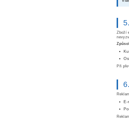
Vla
5
Zboží 
nevyzv
Způso
Ku
Os
Při př
6
Reklam
E-
Po
Reklam