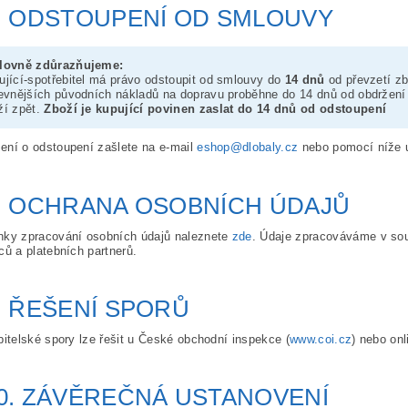
. ODSTOUPENÍ OD SMLOUVY
lovně zdůrazňujeme:
ující-spotřebitel má právo odstoupit od smlouvy do
14 dnů
od převzetí zb
levnějších původních nákladů na dopravu proběhne do 14 dnů od obdržen
ží zpět.
Zboží je kupující povinen zaslat do 14 dnů od odstoupení
ní o odstoupení zašlete na e-mail
eshop@dlobaly.cz
nebo pomocí níže 
. OCHRANA OSOBNÍCH ÚDAJŮ
ky zpracování osobních údajů naleznete
zde
. Údaje zpracováváme v so
ců a platebních partnerů.
. ŘEŠENÍ SPORŮ
bitelské spory lze řešit u České obchodní inspekce (
www.coi.cz
) nebo on
0. ZÁVĚREČNÁ USTANOVENÍ