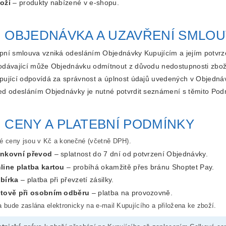
oží
– produkty nabízené v e-shopu.
. OBJEDNÁVKA A UZAVŘENÍ SMLO
pní smlouva vzniká odesláním Objednávky Kupujícím a jejím potvr
odávající může Objednávku odmítnout z důvodu nedostupnosti zbož
pující odpovídá za správnost a úplnost údajů uvedených v Objedná
ed odesláním Objednávky je nutné potvrdit seznámení s těmito Pod
. CENY A PLATEBNÍ PODMÍNKY
é ceny jsou v Kč a konečné (včetně DPH).
nkovní převod
– splatnost do 7 dní od potvrzení Objednávky.
line platba kartou
– probíhá okamžitě přes bránu Shoptet Pay.
bírka
– platba při převzetí zásilky.
tově při osobním odběru
– platba na provozovně.
a bude zaslána elektronicky na e-mail Kupujícího a přiložena ke zboží.