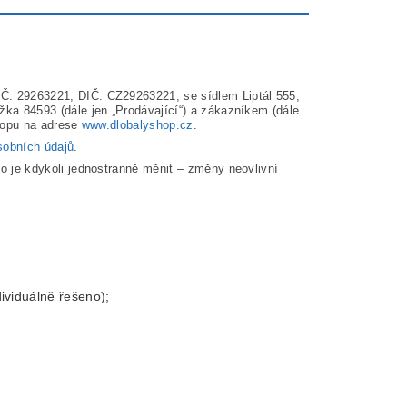
 IČ: 29263221, DIČ: CZ29263221, se sídlem Liptál 555,
ka 84593 (dále jen „Prodávající“) a zákazníkem (dále
shopu na adrese
www.dlobalyshop.cz
.
obních údajů
.
o je kdykoli jednostranně měnit – změny neovlivní
ividuálně řešeno);