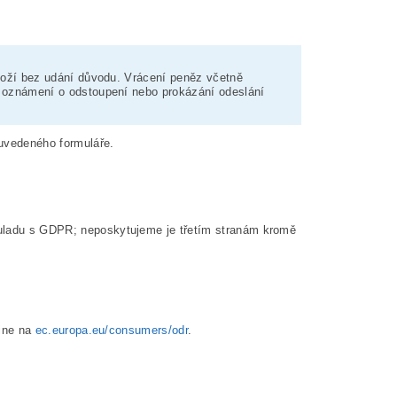
oží bez udání důvodu. Vrácení peněz včetně
í oznámení o odstoupení nebo prokázání odeslání
uvedeného formuláře.
uladu s GDPR; neposkytujeme je třetím stranám kromě
line na
ec.europa.eu/consumers/odr
.