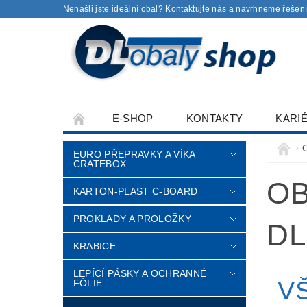
Nenašli jste ideální obal? Kontaktujte nás a navrhneme řešení
E-SHOP
KONTAKTY
KARI
EURO PŘEPRAVKY A VÍKA
CRATEBOX
OB
KARTON-PLAST C-BOARD
PROKLADY A PROLOŽKY
DL
KRABICE
LEPÍCÍ PÁSKY A OCHRANNÉ
V
FÓLIE