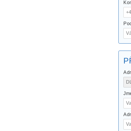
Kon
Pod
P
Adr
Jmé
Adr