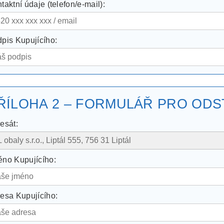
taktní údaje (telefon/e-mail):
pis Kupujícího:
ŘÍLOHA 2 – FORMULÁŘ PRO OD
esát:
no Kupujícího:
esa Kupujícího: