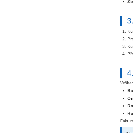
Zb
3
Ku
Pr
Ku
Př
4
Vešker
Ba
On
Do
Ho
Faktur