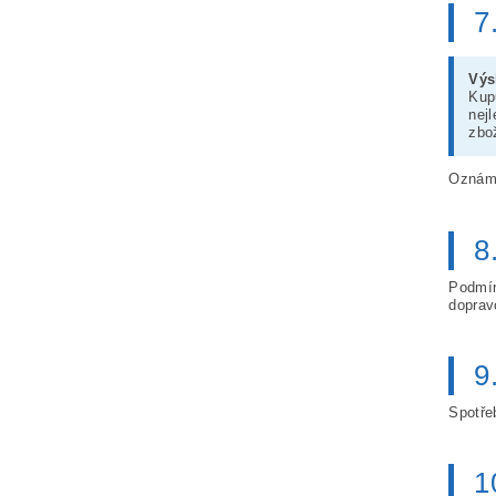
7
Výs
Kup
nej
zbo
Oznáme
8
Podmín
doprav
9
Spotře
1