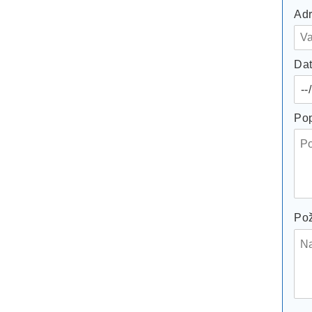
Adr
Dat
Pop
Pož