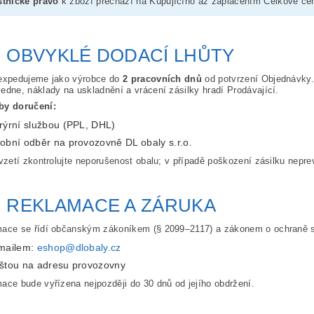
stnické právo
k zboží přechází na Kupujícího až zaplacením Celkové ce
. OBVYKLÉ DODACÍ LHŮTY
expedujeme jako výrobce do
2 pracovních dnů
od potvrzení Objednávky.
edne, náklady na uskladnění a vrácení zásilky hradí Prodávající.
by doručení:
rýrní službou (PPL, DHL)
obní odběr na provozovně DL obaly s.r.o.
evzetí zkontrolujte neporušenost obalu; v případě poškození zásilku nepr
. REKLAMACE A ZÁRUKA
ace se řídí občanským zákoníkem (§ 2099–2117) a zákonem o ochraně s
mailem:
eshop@dlobaly.cz
štou na adresu provozovny
ace bude vyřízena nejpozději do 30 dnů od jejího obdržení.