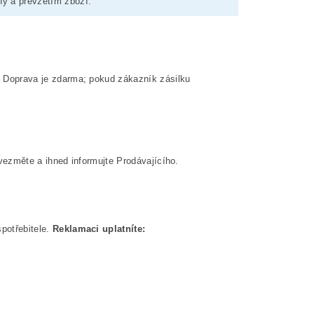
ny a převzetím zboží.
 Doprava je zdarma; pokud zákazník zásilku
evezměte a ihned informujte Prodávajícího.
potřebitele.
Reklamaci uplatníte: