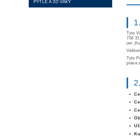
PYTLE A 3D VAKY
1
Tyto V
756 31
jen „K
Vešker
Tyto P
práva a
2
Ce
Ce
Ce
Ob
Už
Ku