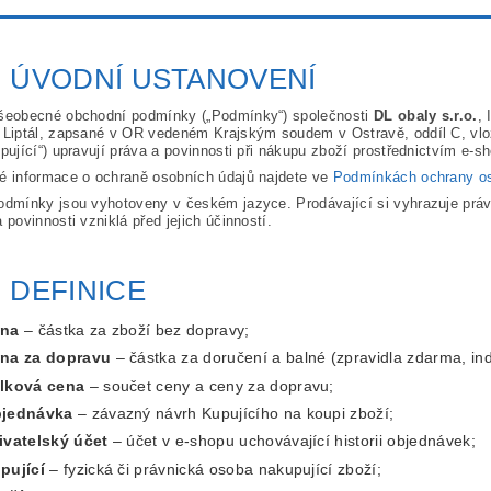
. ÚVODNÍ USTANOVENÍ
šeobecné obchodní podmínky („Podmínky“) společnosti
DL obaly s.r.o.
,
 Liptál, zapsané v OR vedeném Krajským soudem v Ostravě, oddíl C, vlož
upující“) upravují práva a povinnosti při nákupu zboží prostřednictvím e-
é informace o ochraně osobních údajů najdete ve
Podmínkách ochrany os
odmínky jsou vyhotoveny v českém jazyce. Prodávající si vyhrazuje práv
 povinnosti vzniklá před jejich účinností.
. DEFINICE
na
– částka za zboží bez dopravy;
na za dopravu
– částka za doručení a balné (zpravidla zdarma, ind
lková cena
– součet ceny a ceny za dopravu;
jednávka
– závazný návrh Kupujícího na koupi zboží;
ivatelský účet
– účet v e-shopu uchovávající historii objednávek;
pující
– fyzická či právnická osoba nakupující zboží;