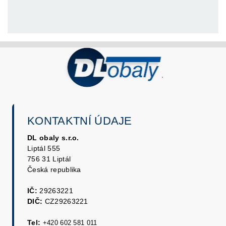
KONTAKTNÍ ÚDAJE
DL obaly s.r.o.
Liptál 555
756 31 Liptál
Česká republika
IČ:
29263221
DIČ:
CZ29263221
Tel:
+420 602 581 011