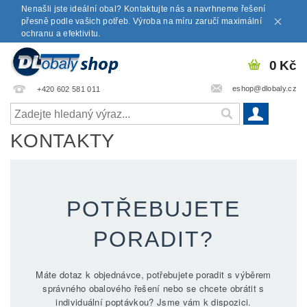
Nenašli jste ideální obal? Kontaktujte nás a navrhneme řešení
přesně podle vašich potřeb. Výroba na míru zaručí maximální
ochranu a efektivitu.
0 Kč
eshop@dlobaly.cz
+420 602 581 011
KONTAKTY
POTŘEBUJETE
PORADIT?
Máte dotaz k objednávce, potřebujete poradit s výběrem
správného obalového řešení nebo se chcete obrátit s
individuální poptávkou? Jsme vám k dispozici.