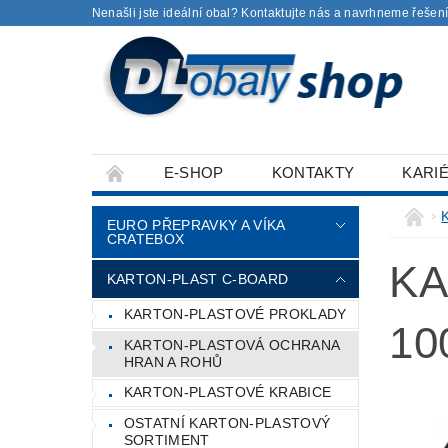
Nenašli jste ideální obal? Kontaktujte nás a navrhneme řešení
E-SHOP
KONTAKTY
KARI
EURO PŘEPRAVKY A VÍKA
CRATEBOX
KA
KARTON-PLAST C-BOARD
KARTON-PLASTOVÉ PROKLADY
10
KARTON-PLASTOVÁ OCHRANA
HRAN A ROHŮ
KARTON-PLASTOVÉ KRABICE
OSTATNÍ KARTON-PLASTOVÝ
SORTIMENT