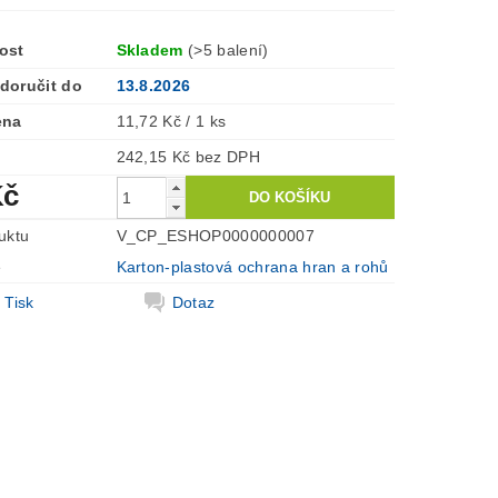
ost
Skladem
(>5 balení)
doručit do
13.8.2026
ena
11,72 Kč / 1 ks
242,15 Kč bez DPH
Kč
uktu
V_CP_ESHOP0000000007
e
Karton-plastová ochrana hran a rohů
Tisk
Dotaz