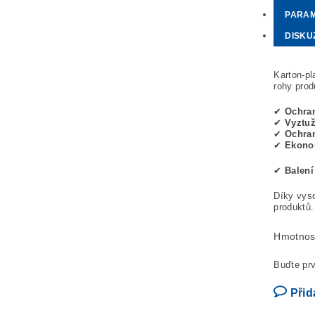
PARA
DISKU
Karton-pl
rohy prod
✔
Ochran
✔
Vyztuž
✔
Ochran
✔
Ekonom
✔
Balení
Díky vyso
produktů.
Hmotnos
Buďte prv
Přid