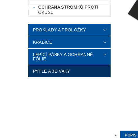
OCHRANA STROMKŮ PROTI
OKUSU
PROKLADY A PROLOŽKY
KRABICE
LEPÍCÍ PÁSKY A OCHRANNÉ
FÓLIE
PYTLE A 3D VAKY
POPIS