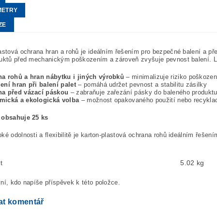
METRY
ZE
astová ochrana hran a rohů je ideálním řešením pro bezpečné balení a pře
uktů před mechanickým poškozením a zároveň zvyšuje pevnost balení. Lze 
a rohů a hran nábytku i jiných výrobků
– minimalizuje riziko poškoze
ení hran při balení palet
– pomáhá udržet pevnost a stabilitu zásilky
a před vázací páskou
– zabraňuje zařezání pásky do baleného produkt
ická a ekologická volba
– možnost opakovaného použití nebo recykla
 obsahuje 25 ks
ké odolnosti a flexibilitě je karton-plastová ochrana rohů ideálním řešením
t
5.02 kg
ní, kdo napíše příspěvek k této položce.
at komentář