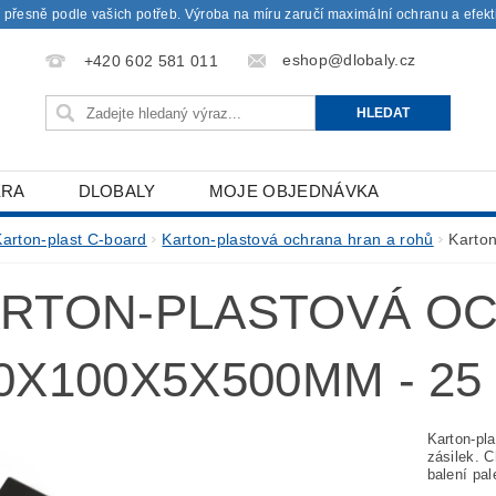
 přesně podle vašich potřeb. Výroba na míru zaručí maximální ochranu a efekti
eshop@dlobaly.cz
+420 602 581 011
ÉRA
DLOBALY
MOJE OBJEDNÁVKA
Karton-plast C-board
Karton-plastová ochrana hran a rohů
Karto
RTON-PLASTOVÁ O
0X100X5X500MM - 25
Karton-pla
zásilek. 
balení pal