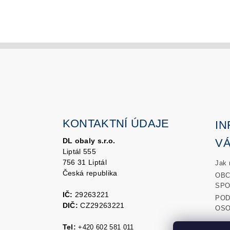
KONTAKTNÍ ÚDAJE
I
DL obaly s.r.o.
V
Liptál 555
756 31 Liptál
Jak 
Česká republika
OBC
SPO
IČ:
29263221
POD
DIČ:
CZ29263221
OSO
Tel:
+420 602 581 011