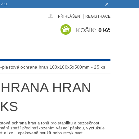
vitu.
|
PŘIHLÁŠENÍ
REGISTRACE
KOŠÍK:
0 Kč
n-plastová ochrana hran 100x100x5x500mm - 25 ks
CHRANA HRAN
 KS
stová ochrana hran a rohů pro stabilitu a bezpečnost
Chrání zboží před poškozením vázací páskou, vyztužuje
et a lze ji opakovaně použít nebo recyklovat.