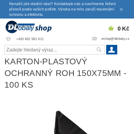
Nenašli jste ideální obal? Kontaktujte nás a navrhneme řešení
přesně podle vašich potřeb. Výroba na míru zaručí maximální
ochranu a efektivitu.
0 Kč
eshop@dlobaly.cz
+420 602 581 011
KARTON-PLASTOVÝ
OCHRANNÝ ROH 150X75MM -
100 KS