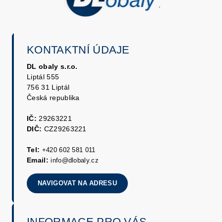
KONTAKTNÍ ÚDAJE
DL obaly s.r.o.
Liptál 555
756 31 Liptál
Česká republika
IČ:
29263221
DIČ:
CZ29263221
Tel:
+420 602 581 011
Email:
info@dlobaly.cz
NAVIGOVAT NA ADRESU
INFORMACE PRO VÁS