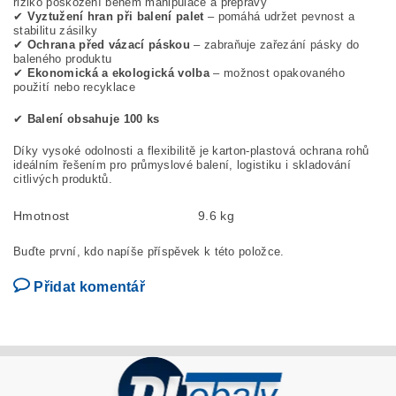
riziko poškození během manipulace a přepravy
✔
Vyztužení hran při balení palet
– pomáhá udržet pevnost a
stabilitu zásilky
✔
Ochrana před vázací páskou
– zabraňuje zařezání pásky do
baleného produktu
✔
Ekonomická a ekologická volba
– možnost opakovaného
použití nebo recyklace
✔
Balení obsahuje 100 ks
Díky vysoké odolnosti a flexibilitě je karton-plastová ochrana rohů
ideálním řešením pro průmyslové balení, logistiku i skladování
citlivých produktů.
Hmotnost
9.6 kg
Buďte první, kdo napíše příspěvek k této položce.
Přidat komentář