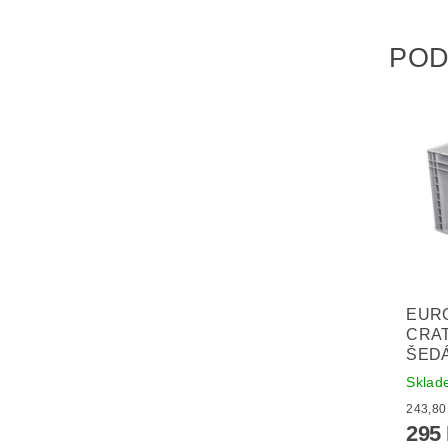
POD
EUR
CRAT
ŠED
Skla
295