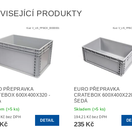
VISEJÍCÍ PRODUKTY
Kód:
V_LIS_PPBOX_00000001
Kód:
V_LIS_PPBO
O PŘEPRAVKA
EURO PŘEPRAVKA
EBOX 600X400X320 -
CRATEBOX 600X400X220
Á
ŠEDÁ
dem
(>5 ks)
Skladem
(>5 ks)
243,80 Kč bez DPH
194,21 Kč bez DPH
DETAIL
DE
 Kč
235 Kč