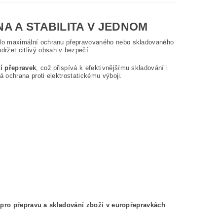
A A STABILITA V JEDNOM
tilo maximální ochranu přepravovaného nebo skladovaného
držet citlivý obsah v bezpečí.
ní přepravek
, což přispívá k efektivnějšímu skladování i
ná ochrana proti elektrostatickému výboji.
ní pro přepravu a skladování zboží v europřepravkách
.