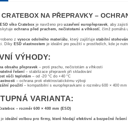
 CRATEBOX NA PŘEPRAVKY – OCHRAN
ESD víko Cratebox
je navrženo pro
uzavření europřepravek
, aby zajis
oskytuje
ochranu před prachem, nečistotami a vlhkostí
, čímž pomáhá u
vyrobeno z
vysoce odolného materiálu
, který zajišťuje
stabilní stohová
ci. Díky
ESD vlastnostem
je ideální pro použití v prostředích, kde je nut
VNÍ VÝHODY:
na obsahu přepravek
– proti prachu, nečistotám a vlhkosti
atelné řešení
– stabilizace přepravek při skladování
st vůči teplotám
– od -20 °C do +40 °C
astnosti
– ochrana proti elektrostatickému výboji
zální použití
– kompatibilní s europřepravkami o rozměru 600 × 400 mm
TUPNÁ VARIANTA:
Cratebox – rozměr 600 × 400 mm (ESD)
 je
ideální volbou pro firmy, které hledají efektivní a bezpečné řeše