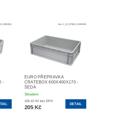
X_00000002
Kód:
V_LIS_PPBOX_00000003
EURO PŘEPRAVKA
 -
CRATEBOX 600X400X170 -
ŠEDÁ
Skladem
169,42 Kč bez DPH
TAIL
DETAIL
205 Kč