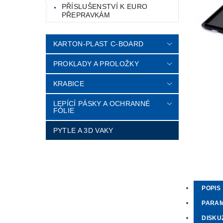
PŘÍSLUŠENSTVÍ K EURO
PŘEPRAVKÁM
KARTON-PLAST C-BOARD
PROKLADY A PROLOŽKY
KRABICE
LEPÍCÍ PÁSKY A OCHRANNÉ
FÓLIE
PYTLE A 3D VAKY
POPIS
PARA
DISKU