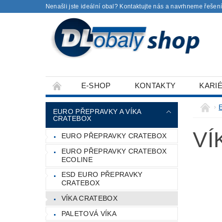
Nenašli jste ideální obal? Kontaktujte nás a navrhneme řešení
E-SHOP
KONTAKTY
KARI
EURO PŘEPRAVKY A VÍKA
CRATEBOX
VÍ
EURO PŘEPRAVKY CRATEBOX
EURO PŘEPRAVKY CRATEBOX
ECOLINE
ESD EURO PŘEPRAVKY
CRATEBOX
VÍKA CRATEBOX
PALETOVÁ VÍKA