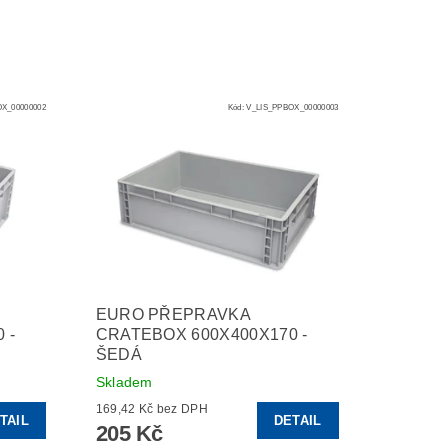
X_00000002
Kód:
V_LIS_PPBOX_00000003
EURO PŘEPRAVKA
 -
CRATEBOX 600X400X170 -
ŠEDÁ
Skladem
169,42 Kč bez DPH
TAIL
DETAIL
205 Kč