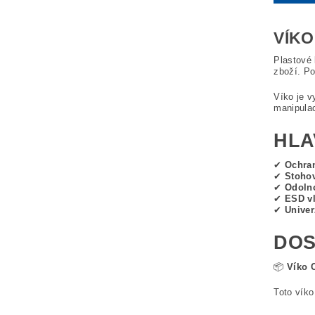
VÍKO
Plastové
zboží. P
Víko je 
manipula
HLA
✔
Ochra
✔
Stohov
✔
Odolno
✔
ESD vl
✔
Univer
DOS
📦
Víko 
Toto víko