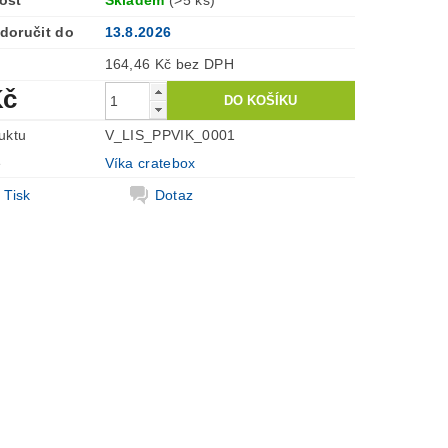
ost
Skladem
(>5 ks)
doručit do
13.8.2026
164,46 Kč bez DPH
Kč
uktu
V_LIS_PPVIK_0001
e
Víka cratebox
Tisk
Dotaz