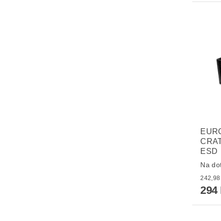
EUR
CRAT
ESD
Na do
294