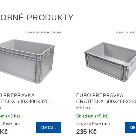
OBNÉ PRODUKTY
Kód:
V_LIS_PPBOX_00000001
Kód:
V_LIS_PPBO
O PŘEPRAVKA
EURO PŘEPRAVKA
EBOX 600X400X320 -
CRATEBOX 600X400X220
Á
ŠEDÁ
dem
(>5 ks)
Skladem
(>5 ks)
243,80 Kč bez DPH
194,21 Kč bez DPH
DETAIL
DE
 Kč
235 Kč