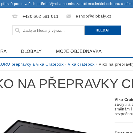
 přesně podle vašich potřeb. Výroba na míru zaručí maximální ochranu a efekti
eshop@dlobaly.cz
+420 602 581 011
ÉRA
DLOBALY
MOJE OBJEDNÁVKA
EURO přepravky a víka Cratebox
Víka cratebox
Víko na přepravk
KO NA PŘEPRAVKY 
Víko Cra
zakrytí a
změnám i c
bezpečnou