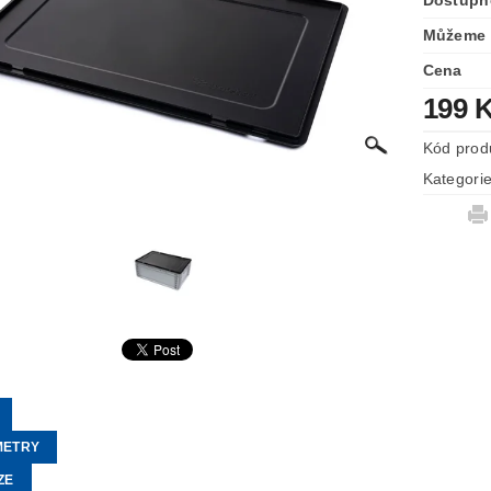
Dostupn
Můžeme 
Cena
199 
Kód prod
Kategori
METRY
ZE