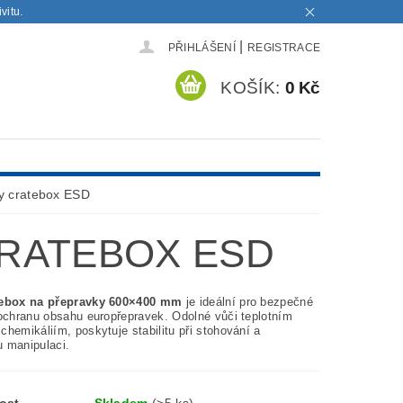
vitu.
|
PŘIHLÁŠENÍ
REGISTRACE
KOŠÍK:
0 Kč
y cratebox ESD
CRATEBOX ESD
tebox na přepravky 600×400 mm
je ideální pro bezpečné
 ochranu obsahu europřepravek. Odolné vůči teplotním
hemikáliím, poskytuje stabilitu při stohování a
 manipulaci.