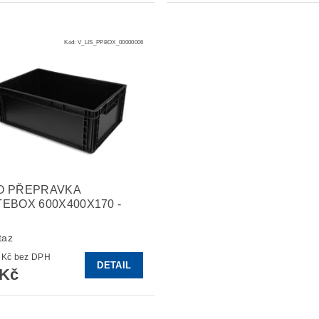
Kód:
V_LIS_PPBOX_00000006
O PŘEPRAVKA
EBOX 600X400X170 -
taz
242,98 Kč bez DPH
DETAIL
 Kč