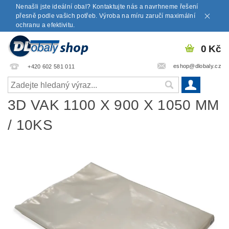
Nenašli jste ideální obal? Kontaktujte nás a navrhneme řešení
přesně podle vašich potřeb. Výroba na míru zaručí maximální
ochranu a efektivitu.
0 Kč
eshop@dlobaly.cz
+420 602 581 011
3D VAK 1100 X 900 X 1050 MM
/ 10KS