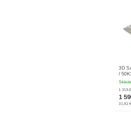
3D S
/ 50
Skla
1 5
31,92 K