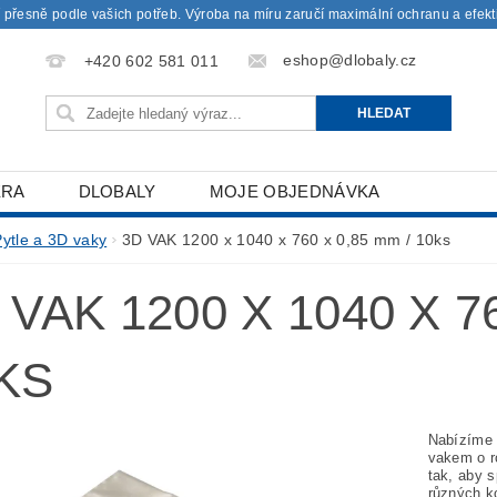
 přesně podle vašich potřeb. Výroba na míru zaručí maximální ochranu a efekti
eshop@dlobaly.cz
+420 602 581 011
ÉRA
DLOBALY
MOJE OBJEDNÁVKA
Pytle a 3D vaky
3D VAK 1200 x 1040 x 760 x 0,85 mm / 10ks
 VAK 1200 X 1040 X 76
KS
Nabízíme 
vakem o r
tak, aby s
různých k