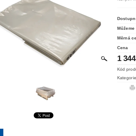
Dostupn
Můžeme 
Měrná c
Cena
1 344
Kód prod
Kategori