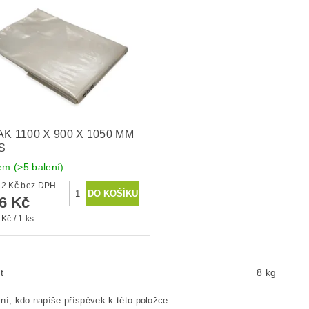
AK 1100 X 900 X 1050 MM
KS
dem
(>5 balení)
1 385,12 Kč bez DPH
76 Kč
Kč / 1 ks
t
8 kg
ní, kdo napíše příspěvek k této položce.