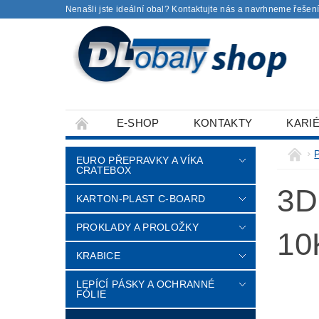
Nenašli jste ideální obal? Kontaktujte nás a navrhneme řešení
E-SHOP
KONTAKTY
KARI
EURO PŘEPRAVKY A VÍKA
CRATEBOX
3D
KARTON-PLAST C-BOARD
PROKLADY A PROLOŽKY
10
KRABICE
LEPÍCÍ PÁSKY A OCHRANNÉ
FÓLIE