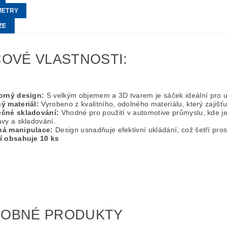
METRY
ZE
ČOVÉ VLASTNOSTI:
orný design:
S velkým objemem a 3D tvarem je sáček ideální pro uc
ý materiál:
Vyrobeno z kvalitního, odolného materiálu, který zajišť
čné skladování:
Vhodné pro použití v automotive průmyslu, kde j
avy a skladování.
á manipulace:
Design usnadňuje efektivní ukládání, což šetří pros
í obsahuje 10 ks
OBNÉ PRODUKTY