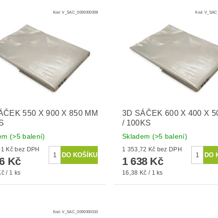
Kód:
V_SAC_0000000008
Kód:
V_SAC_
ÁČEK 550 X 900 X 850 MM
3D SÁČEK 600 X 400 X 
KS
/ 100KS
dem
(>5 balení)
Skladem
(>5 balení)
1 319,01 Kč bez DPH
1 353,72 Kč bez DPH
96 Kč
1 638 Kč
č / 1 ks
16,38 Kč / 1 ks
Kód:
V_SAC_0000000010