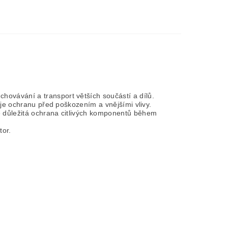
hovávání a transport větších součástí a dílů.
uje ochranu před poškozením a vnějšími vlivy.
e důležitá ochrana citlivých komponentů během
tor.