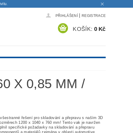
vitu.
|
PŘIHLÁŠENÍ
REGISTRACE
KOŠÍK:
0 Kč
0 X 0,85 MM /
všestranné řešení pro skladování a přepravu s naším 3D
ozměrech 1200 x 1040 x 760 mm! Tento vak je navržen
plnil specifické požadavky na skladování a přepravu
omponentů a materiálů zejména v oblasti automotive.