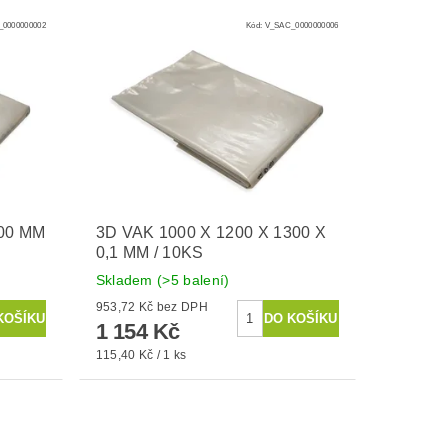
0000000002
Kód:
V_SAC_0000000006
500 MM
3D VAK 1000 X 1200 X 1300 X
0,1 MM / 10KS
Skladem
(>5 balení)
953,72 Kč bez DPH
1 154 Kč
115,40 Kč / 1 ks