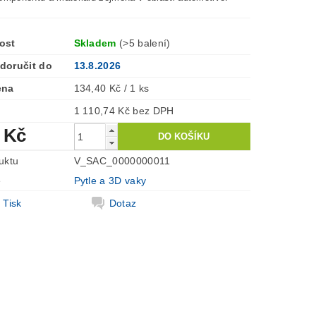
ost
Skladem
(>5 balení)
doručit do
13.8.2026
ena
134,40 Kč / 1 ks
1 110,74 Kč bez DPH
 Kč
uktu
V_SAC_0000000011
e
Pytle a 3D vaky
Tisk
Dotaz