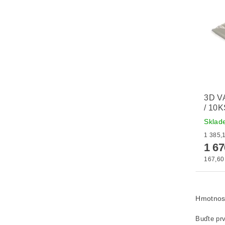
3D V
/ 10
Skla
1 6
167,60 
Hmotnos
Buďte prv