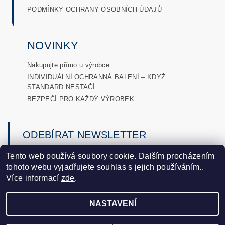
PODMÍNKY OCHRANY OSOBNÍCH ÚDAJŮ
NOVINKY
Nakupujte přímo u výrobce
INDIVIDUÁLNÍ OCHRANNÁ BALENÍ – KDYŽ
STANDARD NESTAČÍ
BEZPEČÍ PRO KAŽDÝ VÝROBEK
ODEBÍRAT NEWSLETTER
→
Tento web používá soubory cookie. Dalším procházením
tohoto webu vyjadřujete souhlas s jejich používáním..
podmínkami ochrany osobních
Vložením e-mailu souhlasíte s
Více informací
zde
.
údajů
.
NASTAVENÍ
2026 ©
DLobaly
, všechna práva vyhrazena