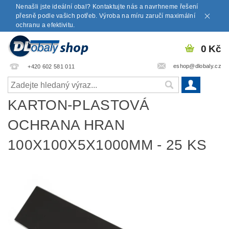
Nenašli jste ideální obal? Kontaktujte nás a navrhneme řešení
přesně podle vašich potřeb. Výroba na míru zaručí maximální
ochranu a efektivitu.
0 Kč
eshop@dlobaly.cz
+420 602 581 011
KARTON-PLASTOVÁ
OCHRANA HRAN
100X100X5X1000MM - 25 KS