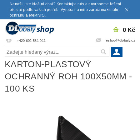
Nenašli jste ideální obal? Kontaktujte nás a navrhneme řešení
přesně podle vašich potřeb. Výroba na míru zaručí maximální
ochranu a efektivitu.
0 Kč
eshop@dlobaly.cz
+420 602 581 011
KARTON-PLASTOVÝ
OCHRANNÝ ROH 100X50MM -
100 KS