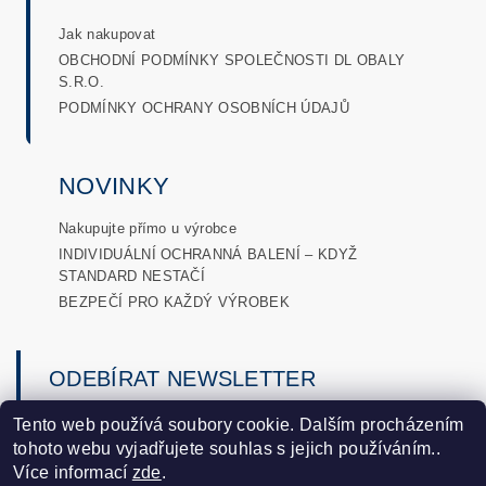
Jak nakupovat
OBCHODNÍ PODMÍNKY SPOLEČNOSTI DL OBALY
S.R.O.
PODMÍNKY OCHRANY OSOBNÍCH ÚDAJŮ
NOVINKY
Nakupujte přímo u výrobce
INDIVIDUÁLNÍ OCHRANNÁ BALENÍ – KDYŽ
STANDARD NESTAČÍ
BEZPEČÍ PRO KAŽDÝ VÝROBEK
ODEBÍRAT NEWSLETTER
→
Tento web používá soubory cookie. Dalším procházením
tohoto webu vyjadřujete souhlas s jejich používáním..
podmínkami ochrany osobních
Vložením e-mailu souhlasíte s
Více informací
zde
.
údajů
.