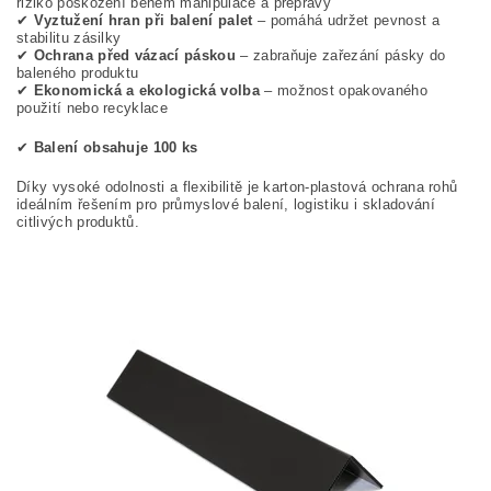
riziko poškození během manipulace a přepravy
✔
Vyztužení hran při balení palet
– pomáhá udržet pevnost a
stabilitu zásilky
✔
Ochrana před vázací páskou
– zabraňuje zařezání pásky do
baleného produktu
✔
Ekonomická a ekologická volba
– možnost opakovaného
použití nebo recyklace
✔
Balení obsahuje 100 ks
Díky vysoké odolnosti a flexibilitě je karton-plastová ochrana rohů
ideálním řešením pro průmyslové balení, logistiku i skladování
citlivých produktů.