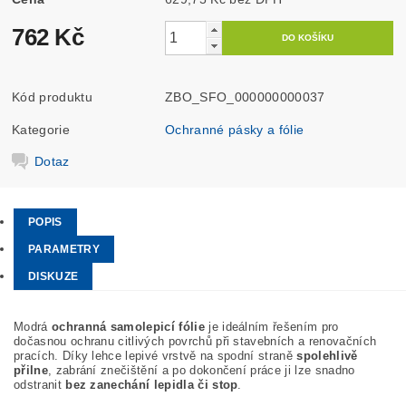
762 Kč
Kód produktu
ZBO_SFO_000000000037
Kategorie
Ochranné pásky a fólie
Dotaz
POPIS
PARAMETRY
DISKUZE
Modrá
ochranná samolepicí fólie
je ideálním řešením pro
dočasnou ochranu citlivých povrchů při stavebních a renovačních
pracích. Díky lehce lepivé vrstvě na spodní straně
spolehlivě
přilne
, zabrání znečištění a po dokončení práce ji lze snadno
odstranit
bez zanechání lepidla či stop
.