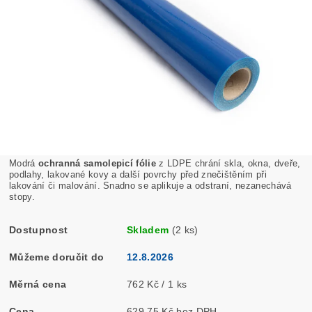
Modrá
ochranná samolepicí fólie
z LDPE chrání skla, okna, dveře,
podlahy, lakované kovy a další povrchy před znečištěním při
lakování či malování. Snadno se aplikuje a odstraní, nezanechává
stopy.
Dostupnost
Skladem
(2 ks)
Můžeme doručit do
12.8.2026
Měrná cena
762 Kč / 1 ks
Cena
629,75 Kč bez DPH