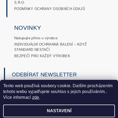
S.R.O.
PODMÍNKY OCHRANY OSOBNÍCH ÚDAJŮ
NOVINKY
Nakupujte přímo u výrobce
INDIVIDUÁLNÍ OCHRANNÁ BALENÍ – KDYŽ
STANDARD NESTAČÍ
BEZPEČÍ PRO KAŽDÝ VÝROBEK
ODEBÍRAT NEWSLETTER
→
Tento web používá soubory cookie. Dalším procházením
tohoto webu vyjadřujete souhlas s jejich používáním..
podmínkami ochrany osobních
Vložením e-mailu souhlasíte s
Více informací
zde
.
údajů
.
NASTAVENÍ
2026 ©
DLobaly
, všechna práva vyhrazena