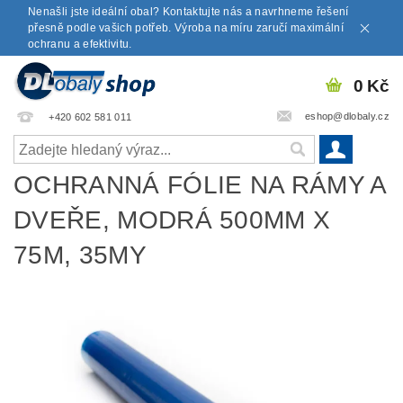
Nenašli jste ideální obal? Kontaktujte nás a navrhneme řešení
přesně podle vašich potřeb. Výroba na míru zaručí maximální
ochranu a efektivitu.
0 Kč
eshop@dlobaly.cz
+420 602 581 011
OCHRANNÁ FÓLIE NA RÁMY A
DVEŘE, MODRÁ 500MM X
75M, 35MY