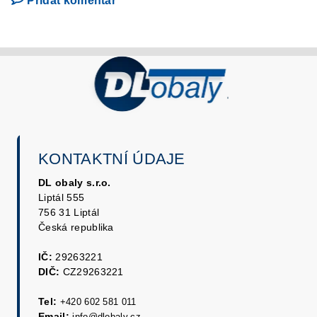
Přidat komentář
KONTAKTNÍ ÚDAJE
DL obaly s.r.o.
Liptál 555
756 31 Liptál
Česká republika
IČ:
29263221
DIČ:
CZ29263221
Tel:
+420 602 581 011
Email:
info@dlobaly.cz