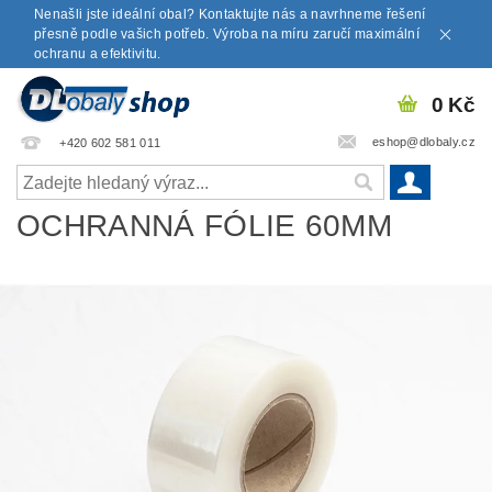
Nenašli jste ideální obal? Kontaktujte nás a navrhneme řešení
přesně podle vašich potřeb. Výroba na míru zaručí maximální
ochranu a efektivitu.
0 Kč
eshop@dlobaly.cz
+420 602 581 011
OCHRANNÁ FÓLIE 60MM