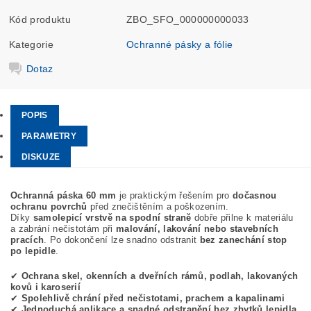
Kód produktu
ZBO_SFO_000000000033
Kategorie
Ochranné pásky a fólie
Dotaz
POPIS
PARAMETRY
DISKUZE
Ochranná páska 60 mm
je praktickým řešením pro
dočasnou
ochranu povrchů
před znečištěním a poškozením.
Díky
samolepicí vrstvě na spodní straně
dobře přilne k materiálu
a zabrání nečistotám při
malování, lakování nebo stavebních
pracích
. Po dokončení lze snadno odstranit
bez zanechání stop
po lepidle
.
✔
Ochrana skel, okenních a dveřních rámů, podlah, lakovaných
kovů i karoserií
✔
Spolehlivě chrání před nečistotami, prachem a kapalinami
✔
Jednoduchá aplikace a snadné odstranění bez zbytků lepidla